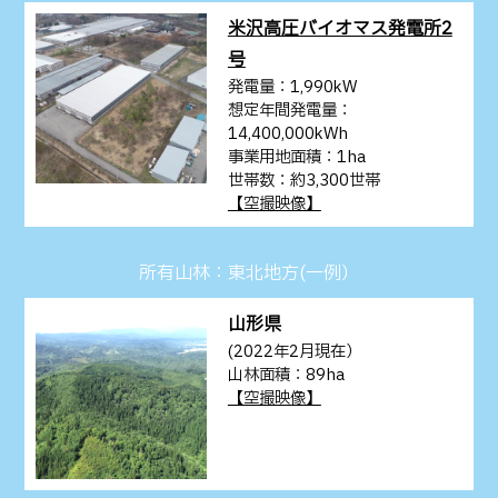
米沢高圧バイオマス発電所2
号
発電量：1,990kW
想定年間発電量：
14,400,000kWh
事業用地面積：1ha
世帯数：約3,300世帯
【空撮映像】
所有山林：東北地方(一例）
山形県
(2022年2月現在）
山林面積：89ha
【空撮映像】